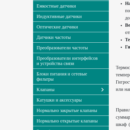
Н
Емкостные датчики
по
Индуктивные датчики
до
В
Оптические датчики
от
Датчики частоты
Т
Ги
Преобразователи частоты
Преобразователи интерфейсов
и устройства связи
Термос
Блоки питания и сетевые
темпер
фильтры
Гигрос
или на
Клапаны
Катушки и аксессуары
Прави
Нормально закрытые клапаны
суммар
Нормально открытые клапаны
шкаф (