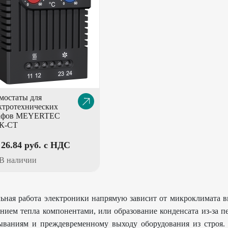
мостаты для
Описание
ктротехнических
товара
афов MEYERTEC
К-СТ
26.84 pуб. с НДС
В наличии
ьная работа электроники напрямую зависит от микроклимата 
нием тепла компонентами, или образование конденсата из-за п
ываниям и преждевременному выходу оборудования из строя.