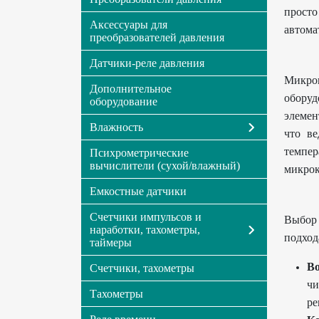
просто
Аксессуары для
автома
преобразователей давления
Датчики-реле давления
Микрок
Дополнительное
оборуд
оборудование
элемен
Влажность
что ве
темпер
Психрометрические
вычислители (сухой/влажный)
микрок
Емкостные датчики
Счетчики импульсов и
Выбор 
наработки, тахометры,
подход
таймеры
Во
Счетчики, тахометры
чи
Тахометры
ре