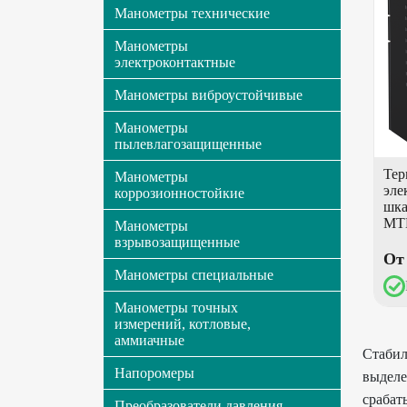
Манометры технические
Манометры
электроконтактные
Манометры виброустойчивые
Манометры
пылевлагозащищенные
Тер
Манометры
эле
коррозионностойкие
шк
МТ
Манометры
взрывозащищенные
От 
Манометры специальные
Манометры точных
измерений, котловые,
аммиачные
Стабил
Напоромеры
выделе
срабат
Преобразователи давления