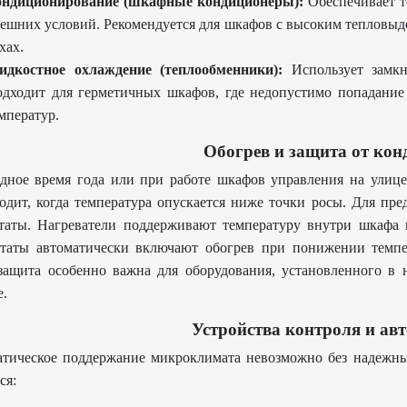
ондиционирование (шкафные кондиционеры):
Обеспечивает т
ешних условий. Рекомендуется для шкафов с высоким тепловыд
хах.
дкостное охлаждение (теплообменники):
Использует замкн
дходит для герметичных шкафов, где недопустимо попадание
мператур.
Обогрев и защита от кон
дное время года или при работе шкафов управления на улице
одит, когда температура опускается ниже точки росы. Для пре
таты. Нагреватели поддерживают температуру внутри шкафа 
статы автоматически включают обогрев при понижении темп
защита особенно важна для оборудования, установленного в
е.
Устройства контроля и ав
тическое поддержание микроклимата невозможно без надежны
ся: