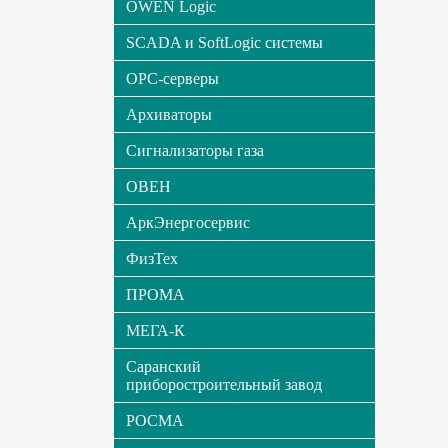
OWEN Logic
SCADA и SoftLogic системы
OPC-серверы
Архиваторы
Сигнализаторы газа
ОВЕН
АркЭнергосервис
ФизТех
ПРОМА
МЕГА-К
Саранский
приборостроительный завод
РОСМА