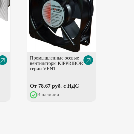
Промышленные осевые
писание
Описание
вентиляторы KIPPRIBOR
овара
товара
серии VENT
От 78.67 pуб. с НДС
В наличии