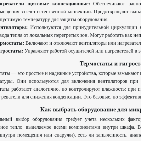
агреватели щитовые конвекционные:
Обеспечивают равно
мещения за счет естественной конвекции. Предотвращают вып
пустимую температуру для защиты оборудования.
ентиляторы:
Используются для принудительной циркуляции в
вода тепла от локальных перегретых зон. Могут работать как неп
ермостаты:
Включают и отключают вентиляторы или нагревател
гростаты:
Управляют работой осушителей или нагревателей в з
Термостаты и гигрос
таты — это простые и надежные устройства, которые замыкают
атуры. Они используются для включения вентиляторов при 
таты работают аналогично, но контролируют влажность: при
греватели для снижения конденсации. Это базовые, но эффекти
Как выбрать оборудование для ми
льный выбор оборудования требует учета нескольких факто
ное тепло, выделяемое всеми компонентами внутри шкафа. В
внутри помещения или снаружи), есть ли запыленность, диа