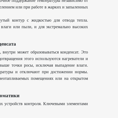
очное поддержание температуры независимо от
елением или при работе в жарких и запыленных
утый контур с жидкостью для отвода тепла.
 влаги или пыли, и для экстремально высоких
денсата
, внутри может образовываться конденсат. Это
дотвращения этого используются нагреватели и
выше точки росы, исключая выпадение влаги.
ературы и отключают при достижении нормы.
 неотапливаемых помещениях или на открытом
томатики
х устройств контроля. Ключевыми элементами