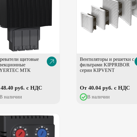
реватели щитовые
Вентиляторы и решетки с
Описание
О
векционные
фильтрами KIPPRIBOR
товара
т
YERTEC МТК
серии KIPVENT
48.40 pуб. с НДС
От 40.04 pуб. с НДС
В наличии
В наличии