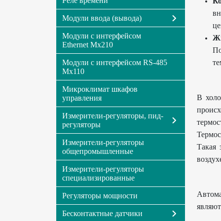
Реле времени
К
вн
Модули ввода (вывода)
це
Модули с интерфейсом
Жи
Ethernet Мх210
По
Модули с интерфейсом RS-485
те
Мх110
Микроклимат шкафов
В холо
управления
происх
Измерители-регуляторы, пид-
термос
регуляторы
Термо
Измерители-регуляторы
Такая 
общепромышленные
воздух
Измерители-регуляторы
специализированные
Автома
Регуляторы мощности
являют
Бесконтактные датчики