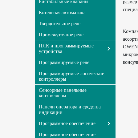
Бистабильные клапаны
размер
специа
Котельная автоматика
Твердотельное реле
Компан
Промежуточное реле
ассорт
ПЛК и программируемые
OWEN:
устройства
микро
консул
Программируемые реле
Программируемые логические
контроллеры
Сенсорные панельные
контроллеры
Панели оператора и средства
индикации
Программное обеспечение
Программное обеспечение