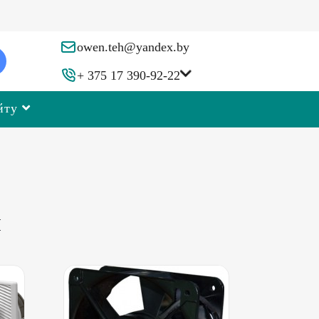
owen.teh@yandex.by
+ 375 17 390-92-22
йту
я