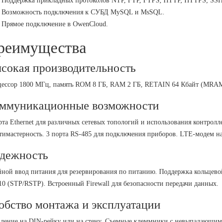
Поддержка прикладных протоколов NTP, FTP, FTPS, HTTP, HTTPS, SS
Возможность подключения к СУБД MySQL и MsSQL.
Прямое подключение в OwenCloud.
реимущества
сокая производительность
ессор 1800 МГц, память ROM 8 ГБ, RAM 2 ГБ, RETAIN 64 Кбайт (MRAM)
ммуникационные возможности
рта Ethernet для различных сетевых топологий и использования контролле
тимастерность. 3 порта RS-485 для подключения приборов. LTE-модем на
дежность
ной ввод питания для резервирования по питанию. Поддержка кольцево
0 (STP/RSTP). Встроенный Firewall для безопасности передачи данных.
обство монтажа и эксплуатации
ление на DIN-рейку или на стену. Съемные клеммники с невыпадающими