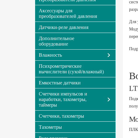
сист
разр
Аксессуары для
преобразователей давления
Для 
Датчики-реле давления
Моду
пере
Дополнительное
оборудование
Подр
Влажность
Психрометрические
вычислители (сухой/влажный)
В
Емкостные датчики
LT
Счетчики импульсов и
Подк
наработки, тахометры,
таймеры
полу
Счетчики, тахометры
Мо
Тахометры
ПЛК 