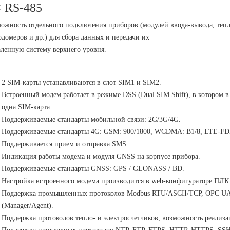
× RS-485
ожность отдельного подключения приборов (модулей ввода-вывода, тепло
одомеров и др.) для сбора данных и передачи их
аленную систему верхнего уровня.
2 SIM-карты устанавливаются в слот SIM1 и SIM2.
Встроенный модем работает в режиме DSS (Dual SIM Shift), в котором 
одна SIM-карта.
Поддерживаемые стандарты мобильной связи: 2G/3G/4G.
Поддерживаемые стандарты 4G: GSM: 900/1800, WCDMA: B1/8, LTE-FDD:
Поддерживается прием и отправка SMS.
Индикация работы модема и модуля GNSS на корпусе прибора.
Поддерживаемые стандарты GNSS: GPS / GLONASS / BD.
Настройка встроенного модема производится в web-конфигураторе ПЛ
Поддержка промышленных протоколов Modbus RTU/ASCII/TCP, OPC UA (S
(Manager/Agent).
Поддержка протоколов тепло- и электросчетчиков, возможность реализа