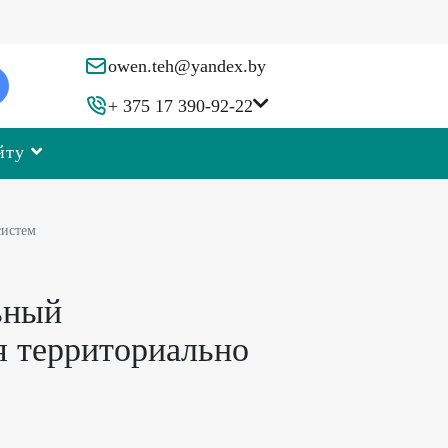
owen.teh@yandex.by
+ 375 17 390-92-22
йту
систем
ьный
я территориально