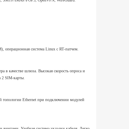
H, SMTP/IMAP/POP3, OpenVPN, WireGuard.
, операционная система Linux с RT-патчем.
ра в качестве шлюза. Высокая скорость опроса и
 2 SIM-карты.
й топологии Ethernet при подключении модулей
 винтами. Удобная система укладки кабеля. Легко