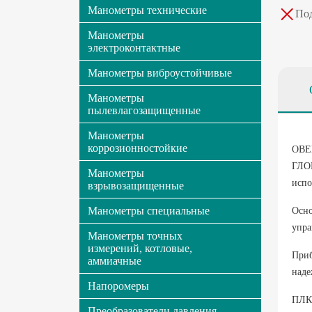
Манометры технические
Под
Манометры
электроконтактные
Манометры виброустойчивые
Манометры
пылевлагозащищенные
Манометры
коррозионностойкие
ОВЕН
ГЛОН
Манометры
испо
взрывозащищенные
Манометры специальные
Осно
упра
Манометры точных
измерений, котловые,
Приб
аммиачные
наде
Напоромеры
ПЛК2
Преобразователи давления