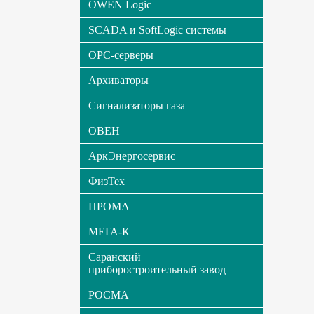
OWEN Logic
SCADA и SoftLogic системы
OPC-серверы
Архиваторы
Сигнализаторы газа
ОВЕН
АркЭнергосервис
ФизТех
ПРОМА
МЕГА-К
Саранский
приборостроительный завод
РОСМА