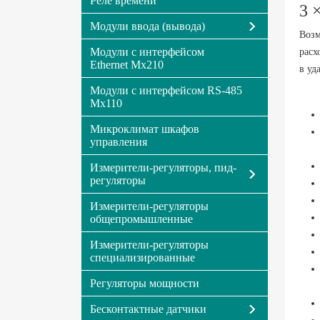
Реле времени
3 
Модули ввода (вывода)
Возм
Модули с интерфейсом
расх
Ethernet Мх210
в уд
Модули с интерфейсом RS-485
Мх110
Микроклимат шкафов
управления
Измерители-регуляторы, пид-
регуляторы
Измерители-регуляторы
общепромышленные
Измерители-регуляторы
специализированные
Регуляторы мощности
Бесконтактные датчики