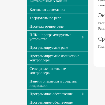
Бистабильные клапаны
заме
Котельная автоматика
Эк
Твердотельное реле
Расш
Промежуточное реле
Расш
ПЛК и программируемые
Ср
устройства
План
Программируемые реле
Программируемые логические
контроллеры
Сенсорные панельные
контроллеры
Панели оператора и средства
индикации
Программное обеспечение
Программное обеспечение