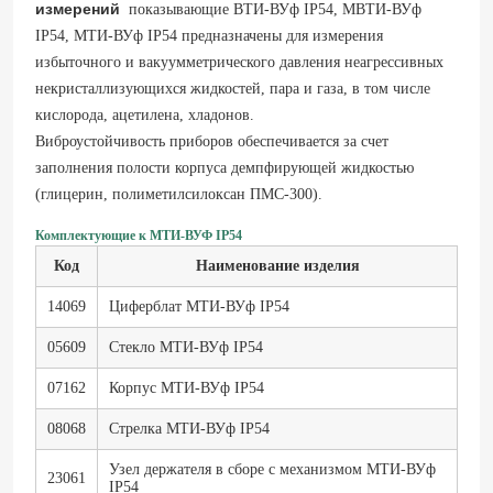
измерений
показывающие ВТИ-ВУф IP54, МВТИ-ВУф
IP54, МТИ-ВУф IP54 предназначены для измерения
избыточного и вакуумметрического давления неагрессивных
некристаллизующихся жидкостей, пара и газа, в том числе
кислорода, ацетилена, хладонов.
Виброустойчивость приборов обеспечивается за счет
заполнения полости корпуса демпфирующей жидкостью
(глицерин, полиметилсилоксан ПМС-300).
Комплектующие к МТИ-ВУФ IP54
Код
Наименование изделия
14069
Циферблат МТИ-ВУф IP54
05609
Стекло МТИ-ВУф IP54
07162
Корпус МТИ-ВУф IP54
08068
Стрелка МТИ-ВУф IP54
Узел держателя в сборе с механизмом МТИ-ВУф
23061
IP54