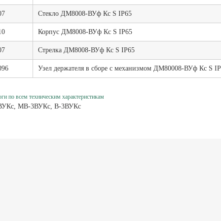
07
Стекло ДМ8008-ВУф Кс S IP65
10
Корпус ДМ8008-ВУф Кс S IP65
07
Стрелка ДМ8008-ВУф Кс S IP65
096
Узел держателя в сборе с механизмом ДМ80008-ВУф Кс S I
ги по всем техническим характеристикам
ВУКс, МВ-3ВУКс, В-3ВУКс