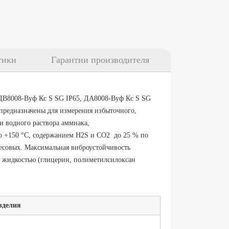
тики
Гарантии производителя
В8008-Вуф Кс S SG IP65, ДА8008-Вуф Кс S SG
предназначены для измерения избыточного,
 и водного раствора аммиака,
до +150 °С, содержанием Н2S и СO2 до 25 % по
есовых. Максимальная виброустойчивость
й жидкостью (глицерин, полиметилсилоксан
зделия