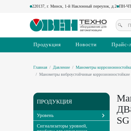
220137, г. Минск, 1-й Наклонный переулок, д.2
ПН-ЧТ 
Продукция
Новости
Прайс-
Главная
Давление
Манометры коррозионностойк
Манометры виброустойчивые коррозионностойкие
Ма
ПРОДУКЦИЯ
ДВ
Уровень
SG 
Сигнализаторы уровней,