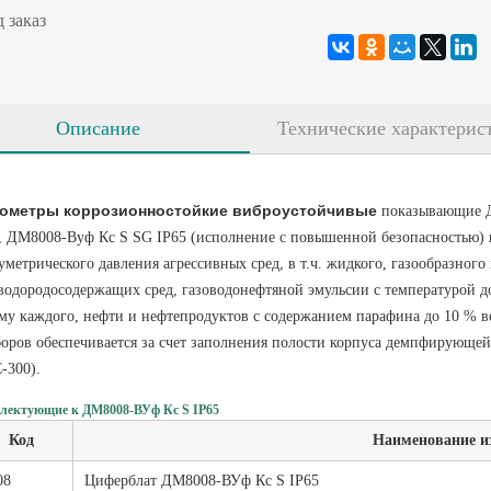
 заказ
Описание
Технические характерис
ометры коррозионностойкие виброустойчивые
показывающие Д
, ДМ8008-Вуф Кс S SG IP65 (исполнение с повышенной безопасностью) 
уметрического давления агрессивных сред, в т.ч. жидкого, газообразного
водородосодержащих сред, газоводонефтяной эмульсии с температурой 
му каждого, нефти и нефтепродуктов с содержанием парафина до 10 % в
оров обеспечивается за счет заполнения полости корпуса демпфирующе
-300).
лектующие к ДМ8008-ВУф Кс S IP65
Код
Наименование и
08
Циферблат ДМ8008-ВУф Кс S IP65