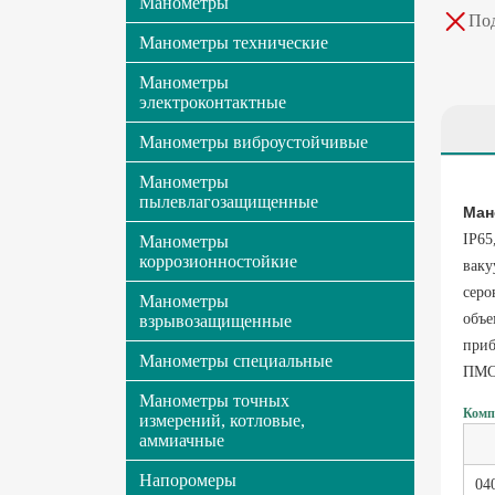
Манометры
Под
Манометры технические
Манометры
электроконтактные
Манометры виброустойчивые
Манометры
пылевлагозащищенные
Ман
IP65
Манометры
коррозионностойкие
ваку
серо
Манометры
объе
взрывозащищенные
приб
Манометры специальные
ПМС
Манометры точных
Комп
измерений, котловые,
аммиачные
Напоромеры
04