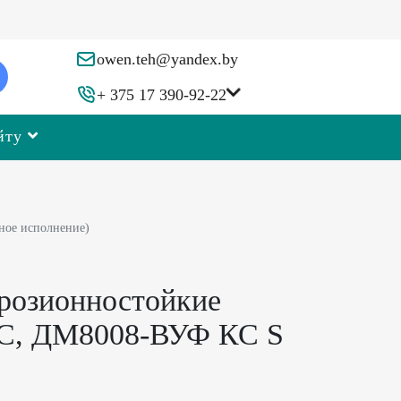
owen.teh@yandex.by
+ 375 17 390-92-22
йту
ное исполнение)
розионностойкие
С, ДМ8008-ВУФ КС S