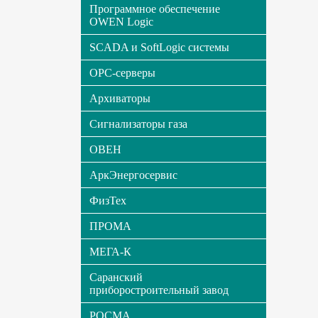
Программное обеспечение
OWEN Logic
SCADA и SoftLogic системы
OPC-серверы
Архиваторы
Сигнализаторы газа
ОВЕН
АркЭнергосервис
ФизТех
ПРОМА
МЕГА-К
Саранский
приборостроительный завод
РОСМА