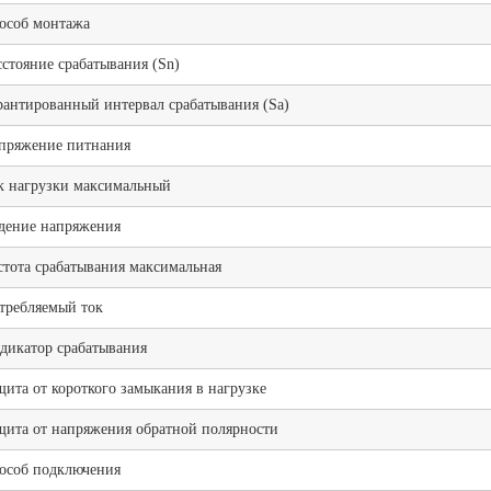
особ монтажа
сстояние срабатывания (Sn)
рантированный интервал срабатывания (Sa)
пряжение питнания
к нагрузки максимальный
дение напряжения
стота срабатывания максимальная
требляемый ток
дикатор срабатывания
щита от короткого замыкания в нагрузке
щита от напряжения обратной полярности
особ подключения