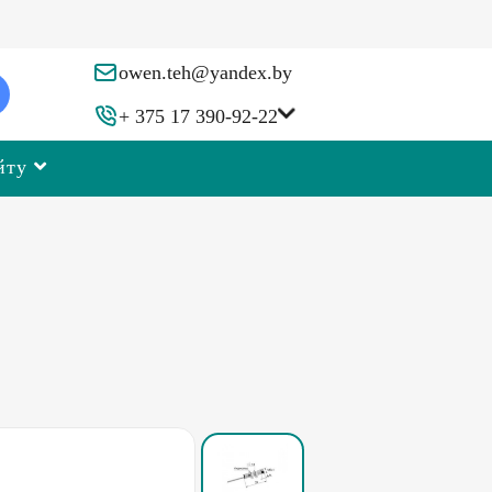
owen.teh@yandex.by
+ 375 17 390-92-22
йту