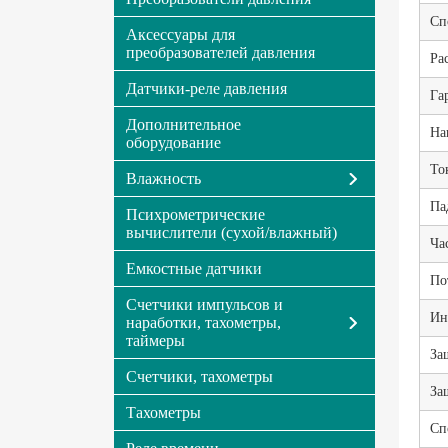
Сп
Аксессуары для
преобразователей давления
Ра
Датчики-реле давления
Га
Дополнительное
На
оборудование
То
Влажность
Па
Психрометрические
вычислители (сухой/влажный)
Ча
Емкостные датчики
По
Счетчики импульсов и
Ин
наработки, тахометры,
таймеры
За
Счетчики, тахометры
За
Тахометры
Сп