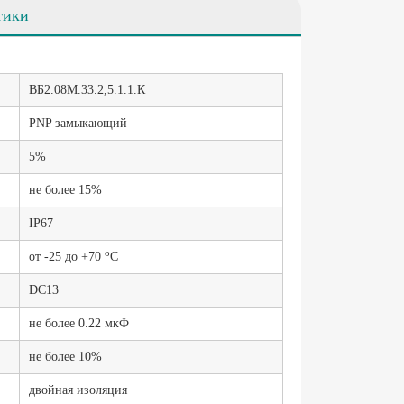
тики
ВБ2.08М.33.2,5.1.1.К
PNP замыкающий
5%
не более 15%
IP67
о
от -25 до +70
С
DC13
не более 0.22 мкФ
не более 10%
двойная изоляция