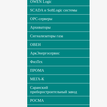
OWEN Logic
SCADA и SoftLogic системы
OPC-серверы
Архиваторы
Сигнализаторы газа
ОВЕН
АркЭнергосервис
ФизТех
ПРОМА
МЕГА-К
Саранский
приборостроительный завод
РОСМА