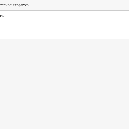
териал клорпуса
сса