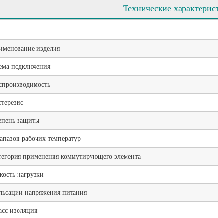
Технические характерис
именование изделия
ема подключения
спроизводимость
стерезис
епень защиты
апазон рабочих температур
тегория применения коммутирующего элемента
кость нагрузки
льсации напряжения питания
асс изоляции