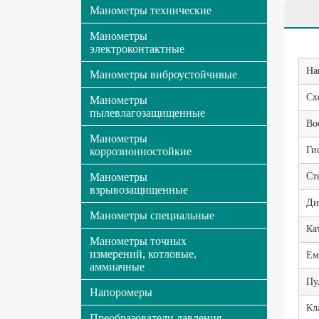
Манометры технические
Манометры
электроконтактные
На
Манометры виброустойчивые
Сх
Манометры
пылевлагозащищенные
Во
Манометры
Ги
коррозионностойкие
Манометры
Ст
взрывозащищенные
Ди
Манометры специальные
Ка
Манометры точных
измерений, котловые,
Ем
аммиачные
Пу
Напоромеры
Кл
Преобразователи давления